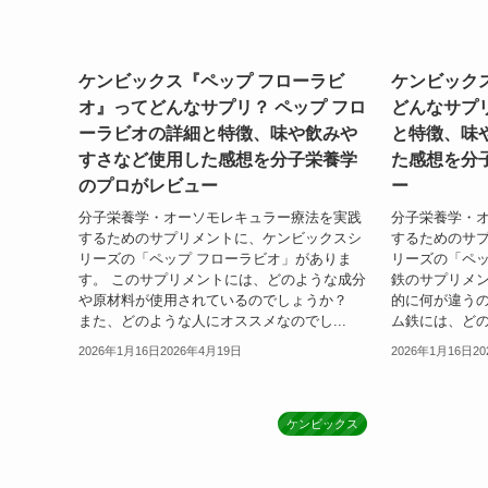
ケンビックス『ペップ フローラビ
ケンビック
オ』ってどんなサプリ？ ペップ フロ
どんなサプ
ーラビオの詳細と特徴、味や飲みや
と特徴、味
すさなど使用した感想を分子栄養学
た感想を分
のプロがレビュー
ー
分子栄養学・オーソモレキュラー療法を実践
分子栄養学・
するためのサプリメントに、ケンビックスシ
するためのサ
リーズの「ペップ フローラビオ」がありま
リーズの「ペッ
す。 このサプリメントには、どのような成分
鉄のサプリメ
や原材料が使用されているのでしょうか？
的に何が違うの
また、どのような人にオススメなのでし...
ム鉄には、どの
2026年1月16日
2026年4月19日
2026年1月16日
2
ケンビックス