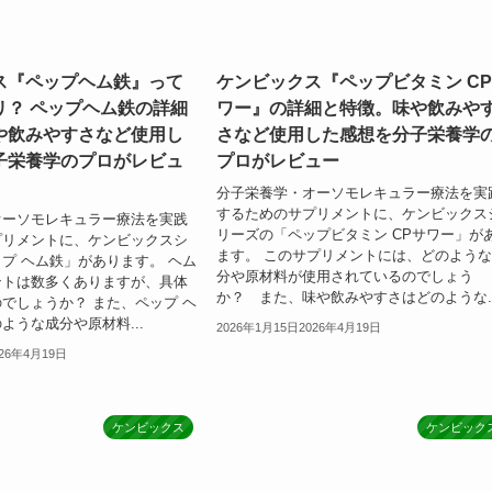
ス『ペップヘム鉄』って
ケンビックス『ペップビタミン C
リ？ ペップヘム鉄の詳細
ワー』の詳細と特徴。味や飲みや
や飲みやすさなど使用し
さなど使用した感想を分子栄養学
子栄養学のプロがレビュ
プロがレビュー
分子栄養学・オーソモレキュラー療法を実
するためのサプリメントに、ケンビックス
オーソモレキュラー療法を実践
リーズの「ペップビタミン CPサワー」が
プリメントに、ケンビックスシ
ます。 このサプリメントには、どのよう
プ ヘム鉄」があります。 ヘム
分や原材料が使用されているのでしょう
ントは数多くありますが、具体
か？ また、味や飲みやすさはどのような..
でしょうか？ また、ペップ ヘ
ような成分や原材料...
2026年1月15日
2026年4月19日
026年4月19日
ケンビックス
ケンビック