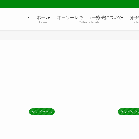
ホーム
オーソモレキュラー療法について
分子
Home
Orthomolecular
molec
ケンビックス
ケンビック