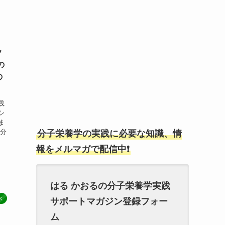
ク
の
の
践
シ
ま
成分
分子栄養学の実践に必要な知識、情
？
報をメルマガで配信中❗
はる かおるの分子栄養学実践
ス
サポートマガジン登録フォー
ム