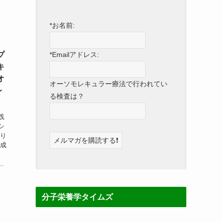
*お名前:
*Emailアドレス:
プ
キ
オ
オーソモレキュラー療法で行われてい
レ
る検査は？
践
シ
あり
な成
.
分子栄養学タイムズ