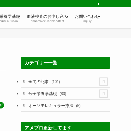
栄養学基礎
血液検査のお申し込み
お問い合わせ
ular nutrition
orthomolecular bloodtest
inquiry
カテゴリー一覧
全ての記事
(101)
(1)
分子栄養学基礎
(80)
(60)
(60)
オーソモレキュラー療法
ス
(5)
(4)
(5)
(2)
(7)
アメブロ更新してます