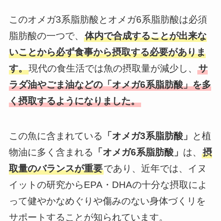
このオメガ3系脂肪酸
とオメガ6系脂肪酸は必須
脂肪酸の一つで、
体内で合成することが出来な
いことから必ず食事から摂取する必要がありま
す。
現代の食生活では魚の摂取量が減少し、
サ
ラダ油やごま油などの「オメガ6系脂肪酸」を多
く摂取するようになりました。
この魚に含まれている
「オメガ3系脂肪酸」
と植
物油に多く含まれる
「オメガ6系脂肪酸」
は、
摂
取量のバランスが重要
であり、近年では、イヌ
イットの研究からEPA・DHAの十分な摂取によ
って健やかなめぐりや傷みのない身体づくリを
サポートすることが知られています。