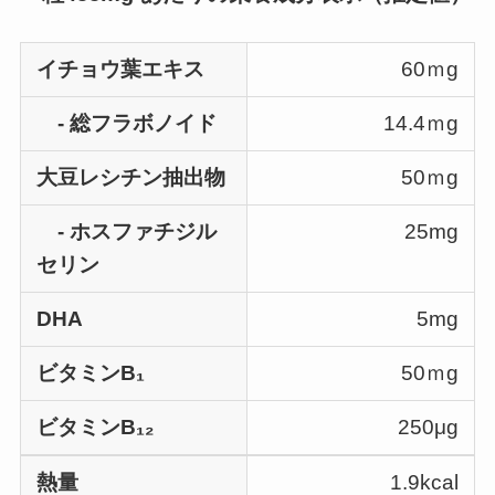
イチョウ葉エキス
60ｍg
- 総フラボノイド
14.4ｍg
大豆レシチン抽出物
50ｍg
- ホスファチジル
25mg
セリン
DHA
5mg
ビタミンB₁
50ｍg
ビタミンB₁₂
250μg
熱量
1.9kcal