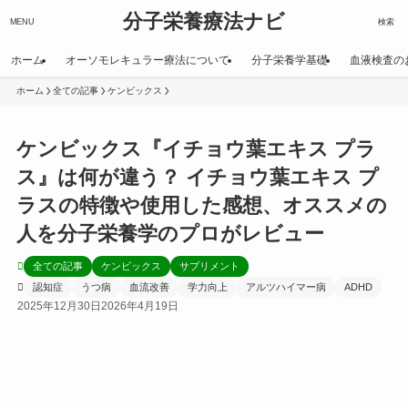
分子栄養療法ナビ
MENU
検索
ホーム
オーソモレキュラー療法について
分子栄養学基礎
血液検査の
ホーム
全ての記事
ケンビックス
ケンビックス『イチョウ葉エキス プラ
ス』は何が違う？ イチョウ葉エキス プ
ラスの特徴や使用した感想、オススメの
人を分子栄養学のプロがレビュー
全ての記事
ケンビックス
サプリメント
認知症
うつ病
血流改善
学力向上
アルツハイマー病
ADHD
2025年12月30日
2026年4月19日