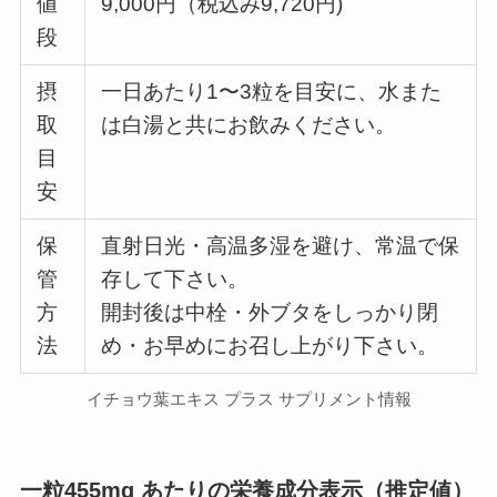
値
9,000円（税込み9,720円)
段
摂
一日あたり1〜3粒を目安に、水また
取
は白湯と共にお飲みください。
目
安
保
直射日光・高温多湿を避け、常温で保
管
存して下さい。
方
開封後は中栓・外ブタをしっかり閉
法
め・お早めにお召し上がり下さい。
イチョウ葉エキス プラス サプリメント情報
一粒455mg あたりの栄養成分表示（推定値）