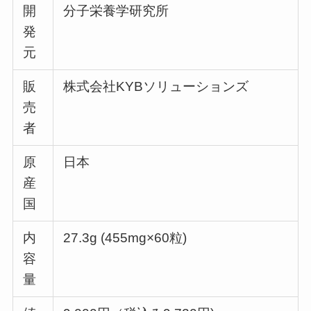
開
分子栄養学研究所
発
元
販
株式会社KYBソリューションズ
売
者
原
日本
産
国
内
27.3g (455mg×60粒)
容
量