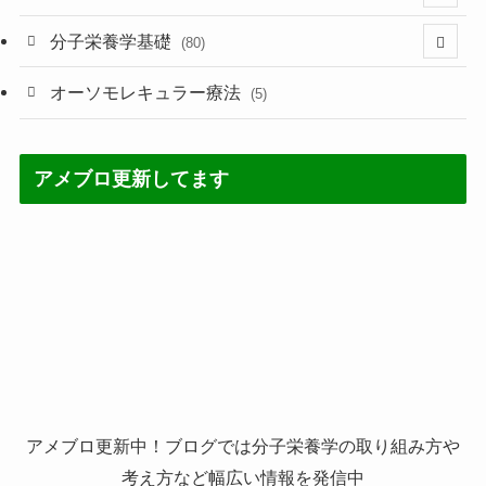
(3)
分子栄養学基礎
(80)
(1)
(60)
オーソモレキュラー療法
(5)
(60)
(5)
アメブロ更新してます
(4)
(7)
(2)
(3)
(21)
アメブロ更新中！ブログでは分子栄養学の取り組み方や
考え方など幅広い情報を発信中