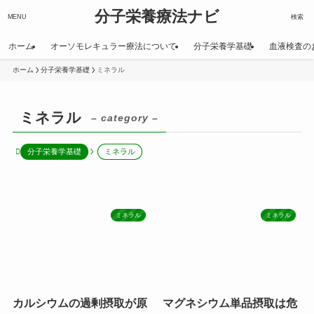
分子栄養療法ナビ
MENU
検索
ホーム
オーソモレキュラー療法について
分子栄養学基礎
血液検査の
ホーム
分子栄養学基礎
ミネラル
ミネラル
– category –
分子栄養学基礎
ミネラル
ミネラル
ミネラル
カルシウムの過剰摂取が原
マグネシウム単品摂取は危