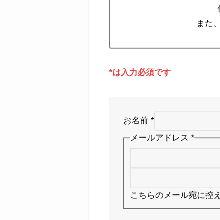
また
*は入力必須です
お名前
*
お
メールアドレス
*
名
前
メ
こちらのメール宛に控
ー
ル