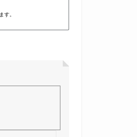
。
ます。