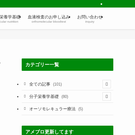
栄養学基礎
血液検査のお申し込み
お問い合わせ
ular nutrition
orthomolecular bloodtest
inquiry
や
カテゴリー一覧
全ての記事
(101)
(21)
分子栄養学基礎
(80)
(3)
(60)
オーソモレキュラー療法
(5)
(1)
(5)
(60)
(7)
アメブロ更新してます