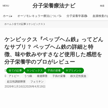
分子栄養療法ナビ
MENU
検索
ホーム
オーソモレキュラー療法について
分子栄養学基礎
血液検査の
ホーム
全ての記事
ケンビックス
ケンビックス『ペップヘム鉄』ってどん
なサプリ？ ペップヘム鉄の詳細と特
徴、味や飲みやすさなど使用した感想を
分子栄養学のプロがレビュー
全ての記事
ケンビックス
子供の栄養
サプリメント
アトピー
うつ病
発達障害
子供の栄養
鉄欠乏性貧血
起立性調節障害
フェリチン
2026年1月16日
2026年4月19日