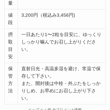
量
値
3,200円（税込み3,456円)
段
摂
一日あたり1〜2粒を目安に、ゆっくり
取
しっかり噛んでお召し上がりくださ
目
い。
安
保
直射日光・高温多湿を避け、常温で保
管
存して下さい。
方
また、開封後は中栓・外ぶたをしっか
法
りしめ、お早めにお召し上がり下さ
い。
ペップ ヘム鉄 サプリメント情報