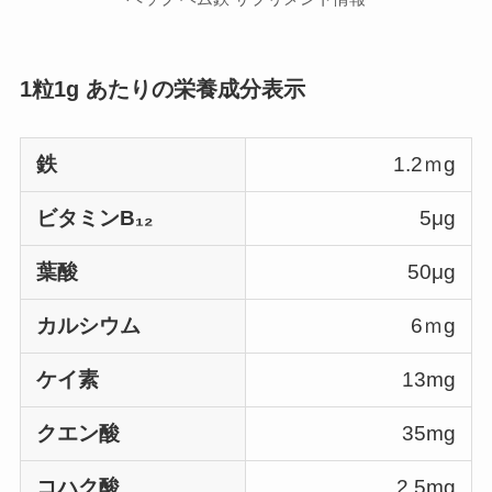
1粒1g あたりの栄養成分表示
鉄
1.2ｍg
ビタミンB₁₂
5μg
葉酸
50μg
カルシウム
6ｍg
ケイ素
13mg
クエン酸
35mg
コハク酸
2.5mg