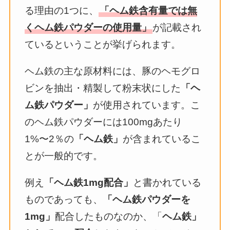
る理由の1つに、
「ヘム鉄含有量では無
くヘム鉄パウダーの使用量」
が記載され
ているということが挙げられます。
ヘム鉄の主な原材料には、豚のヘモグロ
ビンを抽出・精製して粉末状にした
「ヘ
ム鉄パウダー」
が使用されています。こ
のヘム鉄パウダーには100mgあたり
1%〜2％の
「ヘム鉄」
が含まれているこ
とが一般的です。
例え
「ヘム鉄1mg配合」
と書かれている
ものであっても、
「ヘム鉄パウダーを
1mg」
配合したものなのか、「
ヘム鉄」