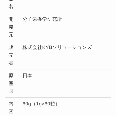
名
開
分子栄養学研究所
発
元
販
株式会社KYBソリューションズ
売
者
原
日本
産
国
内
60g（1g×60粒）
容