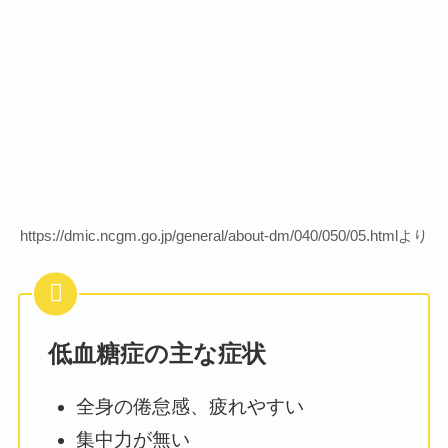
https://dmic.ncgm.go.jp/general/about-dm/040/050/05.htmlより
低血糖症の主な症状
全身の倦怠感、疲れやすい
集中力が無い