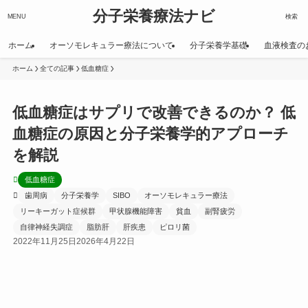
分子栄養療法ナビ
MENU
検索
ホーム
オーソモレキュラー療法について
分子栄養学基礎
血液検査の
ホーム
全ての記事
低血糖症
低血糖症はサプリで改善できるのか？ 低
血糖症の原因と分子栄養学的アプローチ
を解説
低血糖症
歯周病
分子栄養学
SIBO
オーソモレキュラー療法
リーキーガット症候群
甲状腺機能障害
貧血
副腎疲労
自律神経失調症
脂肪肝
肝疾患
ピロリ菌
2022年11月25日
2026年4月22日