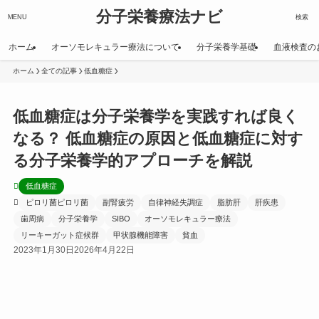
分子栄養療法ナビ
MENU
検索
ホーム
オーソモレキュラー療法について
分子栄養学基礎
血液検査の
ホーム
全ての記事
低血糖症
低血糖症は分子栄養学を実践すれば良く
なる？ 低血糖症の原因と低血糖症に対す
る分子栄養学的アプローチを解説
低血糖症
ピロリ菌ピロリ菌
副腎疲労
自律神経失調症
脂肪肝
肝疾患
歯周病
分子栄養学
SIBO
オーソモレキュラー療法
リーキーガット症候群
甲状腺機能障害
貧血
2023年1月30日
2026年4月22日