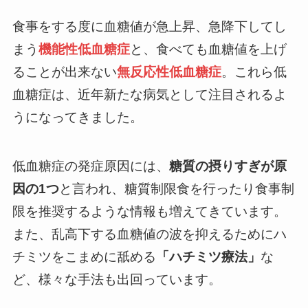
食事をする度に血糖値が急上昇、急降下してし
まう
機能性低血糖症
と、食べても血糖値を上げ
ることが出来ない
無反応性低血糖症
。これら低
血糖症は、近年新たな病気として注目されるよ
うになってきました。
低血糖症の発症原因には、
糖質の摂りすぎが原
因の1つ
と言われ、糖質制限食を行ったり食事制
限を推奨するような情報も増えてきています。
また、乱高下する血糖値の波を抑えるためにハ
チミツをこまめに舐める
「ハチミツ療法」
な
ど、様々な手法も出回っています。