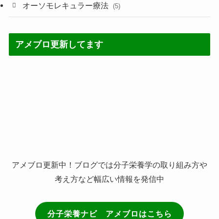
(60)
(60)
オーソモレキュラー療法
(5)
(4)
(5)
アメブロ更新してます
(2)
(7)
(3)
(21)
(3)
アメブロ更新中！ブログでは分子栄養学の取り組み方や
考え方など幅広い情報を発信中
分子栄養ナビ アメブロはこちら