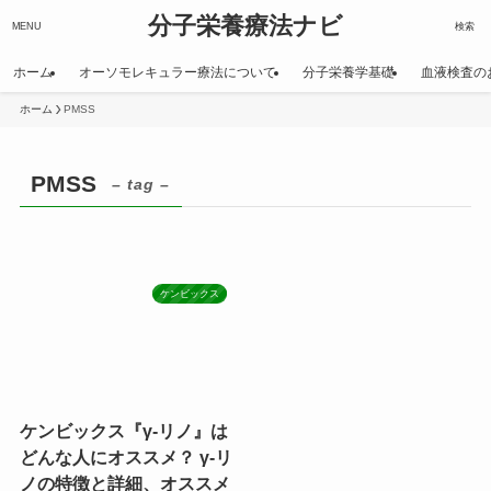
分子栄養療法ナビ
MENU
検索
ホーム
オーソモレキュラー療法について
分子栄養学基礎
血液検査の
ホーム
PMSS
PMSS
– tag –
ケンビックス
ケンビックス『γ-リノ』は
どんな人にオススメ？ γ-リ
ノの特徴と詳細、オススメ