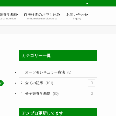
栄養学基礎
血液検査のお申し込み
お問い合わせ
ular nutrition
orthomolecular bloodtest
inquiry
カテゴリー一覧
オーソモレキュラー療法
(5)
全ての記事
(101)
症
(4)
分子栄養学基礎
(80)
(2)
(60)
(3)
アメブロ更新してます
(5)