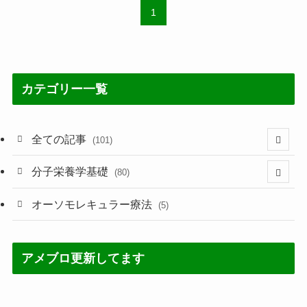
1
カテゴリー一覧
全ての記事
(101)
(1)
分子栄養学基礎
(80)
(60)
(60)
オーソモレキュラー療法
(5)
(4)
(5)
アメブロ更新してます
(2)
(7)
(3)