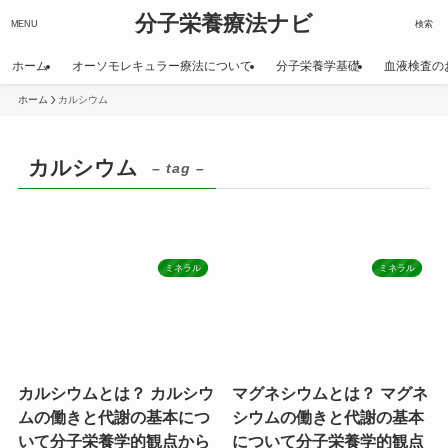
分子栄養療法ナビ
MENU
検索
ホーム
オーソモレキュラー療法について
分子栄養学基礎
血液検査の
ホーム
カルシウム
カルシウム
– tag –
ミネラル
ミネラル
カルシウムとは？ カルシウ
マグネシウムとは？ マグネ
ムの働きと代謝の基本につ
シウムの働きと代謝の基本
いて分子栄養学的観点から
について分子栄養学的観点