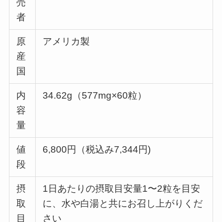
売
者
原
アメリカ製
産
国
内
34.62g（577mg×60粒）
容
量
値
6,800円（税込み7,344円)
段
摂
1日あたりの摂取目安量1〜2粒を目安
取
に、水や白湯と共にお召し上がりくだ
目
さい