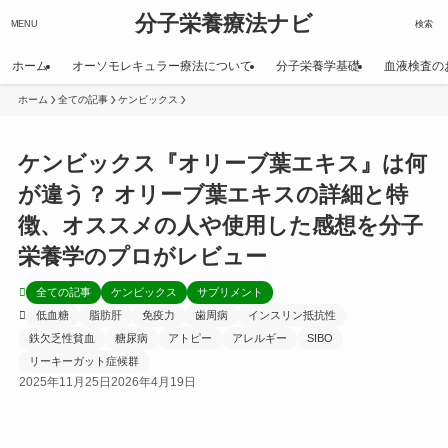
分子栄養療法ナビ
MENU
検索
ホーム
オーソモレキュラー療法について
分子栄養学基礎
血液検査の
ホーム
全ての記事
ケンビックス
ケンビックス『オリーブ葉エキス』は何
が違う？ オリーブ葉エキスの詳細と特
徴、オススメの人や使用した感想を分子
栄養学のプロがレビュー
全ての記事
ケンビックス
サプリメント
低血糖
脂肪肝
免疫力
歯周病
インスリン抵抗性
鉄欠乏性貧血
糖尿病
アトピー
アレルギー
SIBO
リーキーガット症候群
2025年11月25日
2026年4月19日