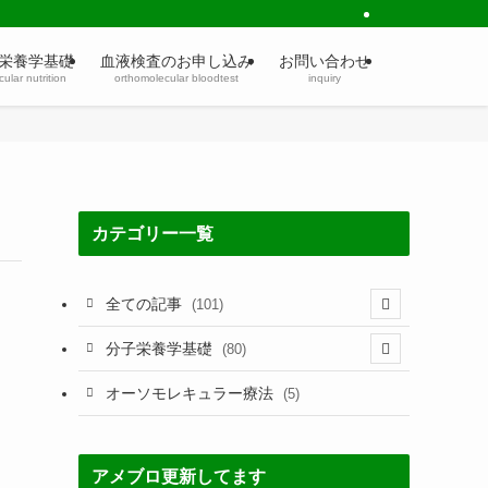
栄養学基礎
血液検査のお申し込み
お問い合わせ
ular nutrition
orthomolecular bloodtest
inquiry
カテゴリー一覧
全ての記事
(101)
(1)
分子栄養学基礎
(80)
(60)
(60)
オーソモレキュラー療法
(5)
(4)
(5)
(2)
(7)
アメブロ更新してます