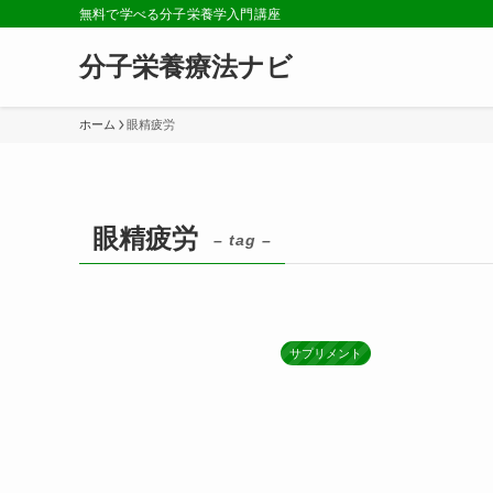
無料で学べる分子栄養学入門講座
分子栄養療法ナビ
ホーム
眼精疲労
眼精疲労
– tag –
サプリメント