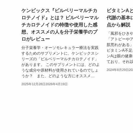
ケンビックス『ビルベリーマルチカ
ビタミンAと
ロテノイド』とは？ ビルベリーマル
代謝の基本
チカロテノイドの特徴や使用した感
点から解説
想、オススメの人を分子栄養学のプ
「風邪をひき
ロがレビュー
「アトピーや
肌荒れがある
分子栄養学・オーソモレキュラー療法を実践
ビタミンA不
するためのサプリメントに、ケンビックスシ
ンAは眼の健
リーズの「ビルベリーマルチカロテノイド」
ており、それ以
があります。 このサプリメントには、どのよ
うな成分や原材料が使用されているのでしょ
2024年8月29日
2
うか？ また、どのような方にオススメ...
2025年12月28日
2026年4月19日