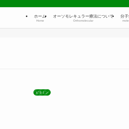
ホーム
オーソモレキュラー療法について
分子
Home
Orthomolecular
molec
ビタミン