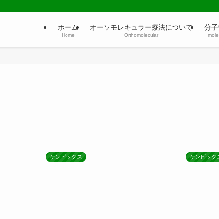
ホーム
オーソモレキュラー療法について
分子
Home
Orthomolecular
molec
ケンビックス
ケンビック