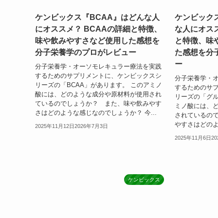
ケンビックス『BCAA』はどんな人
ケンビック
にオススメ？ BCAAの詳細と特徴、
な人にオス
味や飲みやすさなど使用した感想を
と特徴、味
分子栄養学のプロがレビュー
た感想を分
ー
分子栄養学・オーソモレキュラー療法を実践
するためのサプリメントに、ケンビックスシ
分子栄養学・
リーズの「BCAA」があります。 このアミノ
するためのサ
酸には、どのような成分や原材料が使用され
リーズの「グル
ているのでしょうか？ また、味や飲みやす
ミノ酸には、
さはどのような感じなのでしょうか？ 今...
されているの
やすさはどのよ
2025年11月12日
2026年7月3日
2025年11月6日
2
ケンビックス