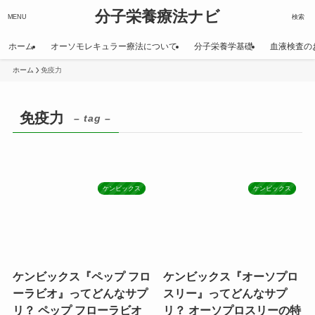
分子栄養療法ナビ
MENU
検索
ホーム
オーソモレキュラー療法について
分子栄養学基礎
血液検査の
ホーム
免疫力
免疫力
– tag –
ケンビックス
ケンビックス
ケンビックス『ペップ フロ
ケンビックス『オーソプロ
ーラビオ』ってどんなサプ
スリー』ってどんなサプ
リ？ ペップ フローラビオ
リ？ オーソプロスリーの特