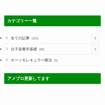
カテゴリー一覧
全ての記事
(101)
(21)
分子栄養学基礎
(80)
(3)
(60)
オーソモレキュラー療法
(5)
(1)
(5)
アメブロ更新してます
(60)
(7)
(4)
(2)