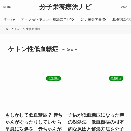
分子栄養療法ナビ
MENU
検索
ホーム
オーソモレキュラー療法について
分子栄養学基礎
血液検査の
ホーム
ケトン性低血糖症
ケトン性低血糖症
– tag –
低血糖症
低血糖症
もしかして低血糖症？ 赤ち
子供が低血糖症になった時
ゃんがぐったりしていたら
の対処法。低血糖症の根本
早急に対処を。赤ちゃんが
的な原因と解決方法を分子